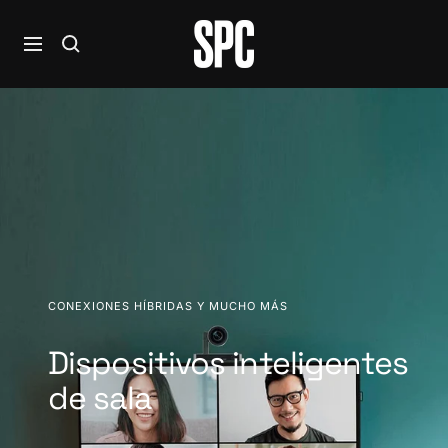
Saltar
al
SPC
Navegación
contenido
For
Business
CONEXIONES HÍBRIDAS Y MUCHO MÁS
Dispositivos inteligentes
de sala