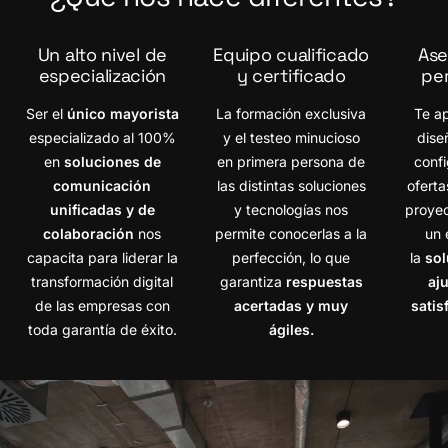
Un alto nivel de
Equipo cualificado
Ase
especialización
y certificado
pe
Ser el
único mayorista
La formación exclusiva
Te a
especializado al 100%
y el testeo minucioso
dise
en
soluciones de
en primera persona de
confi
comunicación
las distintas soluciones
ofert
unificadas y de
y tecnologías nos
proyec
colaboración
nos
permite conocerlas a la
un 
capacita para liderar la
perfección,
lo que
la
sol
transformación digital
garantiza
respuestas
aj
de las empresas con
acertadas y muy
satis
toda garantía de éxito.
ágiles.