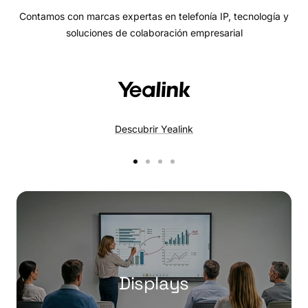
Contamos con marcas expertas en telefonía IP, tecnología y
soluciones de colaboración empresarial
Descubrir Yealink
Ir
Ir
Ir
Ir
a
a
a
a
la
la
la
la
diapositiva
diapositiva
diapositiva
diapositiva
1
2
3
4
Displays