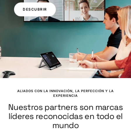
DESCUBRIR
Ir
Ir
Ir
a
a
a
la
la
la
ALIADOS CON LA INNOVACIÓN, LA PERFECCIÓN Y LA
diapositiva
diapositiva
diapositiva
EXPERIENCIA
1
2
3
Nuestros partners son marcas
líderes reconocidas en todo el
mundo